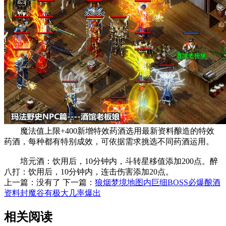
魔法值上限+400新增特效药酒选用最新资料酿造的特效
药酒，每种都有特别成效，可依据需求挑选不同药酒运用。
培元酒：饮用后，10分钟内，斗转星移值添加200点。醉
八打：饮用后，10分钟内，连击伤害添加20点。
上一篇：没有了
下一篇：
狼烟梦境地图内巨细BOSS必爆酿酒
资料封魔谷有极大几率爆出
相关阅读