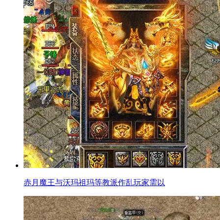
赤月魔王与沃玛祖玛等教派作乱玩家需以