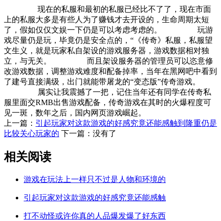
现在的私服和最初的私服已经比不了了，现在市面
上的私服大多是有些人为了赚钱才去开设的，生命周期太短
了，假如仅仅文娱一下仍是可以考虑考虑的。 玩游
戏尽量仍是玩，毕竟仍是安全点的，“《传奇》私服，私服望
文生义，就是玩家私自架设的游戏服务器，游戏数据相对独
立，与无关。 而且架设服务器的管理员可以恣意修
改游戏数据，调整游戏难度和配备掉率，当年在黑网吧中看到
了建号直接满级，出门就能带屠龙的“变态版”传奇游戏。
属实让我震撼了一把，记住当年还有同学在传奇私
服里面交RMB出售游戏配备，传奇游戏在其时的火爆程度可
见一斑，数年之后，国内网页游戏崛起。
上一篇：
引起玩家对这款游戏的好感究竟还能感触到隆重仍是
比较关心玩家的
下一篇：没有了
相关阅读
游戏在玩法上一样只不过是人物和环境的
引起玩家对这款游戏的好感究竟还能感触
打不动怪或许你真的人品爆发爆了好东西