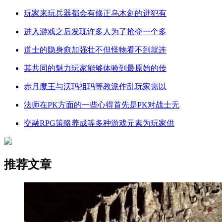
玩家来玩兵器都会有修正乌木剑的进犯有
进入游戏之后发现许多人为了抢夺一个多
道士的隐身愈加强壮不但怪物看不到就连
其共同的魅力玩家能够体验到最原始的传
赤月魔王与沃玛祖玛等教派作乱玩家需以
法师在PK方面的一些心得首先是PK对战士无
交融RPG策略养成等多种游戏元素为玩家供
推荐文章