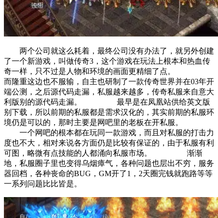
两个公司就这么耗着，最终公司没有办法了，就另外创建
了一个新游戏，叫做传奇3，这个游戏在玩法上根本和热血传
奇一样，只不过是人物和环境的画面更精细了点。
而隆重这边也不服输，自主也研制了一款传奇世界并在03年开
端公测，之后源代码走漏，私服越来越多，传奇私服来自意大
利版别的源代码走漏。 最早是在凤凰站供给英文版
别下载，所以前期的私服都是需求汉化的，其实前期的私服环
境仍是可以的，那时主要是网吧里的老板在开私服。
一个网吧的根本都在玩同一款游戏，而且对私服的打击力
度也不大，相对来说各方面仍是比较有保证的，由于私服有利
可图，略微有点技能的人都涌向私服市场。 渐渐
地，私服圈子里也变得乌烟瘴气，各种问题也层出不穷，服务
器回档，各种丧命的BUG，GM开了1，2天圈完钱就跑路等等
一系列问题比比皆是。